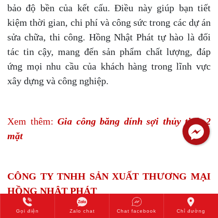
bảo độ bền của kết cấu. Điều này giúp bạn tiết
kiệm thời gian, chi phí và công sức trong các dự án
sửa chữa, thi công. Hồng Nhật Phát tự hào là đối
tác tin cậy, mang đến sản phẩm chất lượng, đáp
ứng mọi nhu cầu của khách hàng trong lĩnh vực
xây dựng và công nghiệp.
Xem thêm:
Gia công băng dính sợi thủy tinh 2
mặt
CÔNG TY TNHH SẢN XUẤT THƯƠNG MẠI
HỒNG NHẬT PHÁT
Địa chỉ:
Số 14 ĐX 144, P. Tương Bình Hiệp, Thủ
Gọi điện
Zalo chat
Chat facebook
Chỉ đường