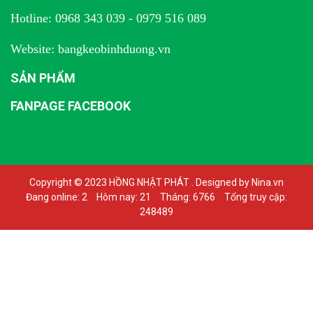
Hotline: 0968 343 039 - 0979 516 089
Website: bangkeobinhduong.vn
SẢN PHẨM
FANPAGE FACEBOOK
Copyright © 2023 HỒNG NHẬT PHÁT . Designed by Nina.vn
Đang online: 2
Hôm nay: 21
Tháng: 6766
Tổng truy cập:
248489