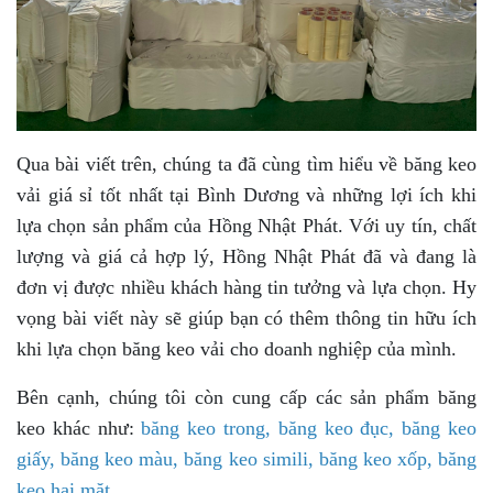
Qua bài viết trên, chúng ta đã cùng tìm hiểu về băng keo
vải giá sỉ tốt nhất tại Bình Dương và những lợi ích khi
lựa chọn sản phẩm của Hồng Nhật Phát. Với uy tín, chất
lượng và giá cả hợp lý, Hồng Nhật Phát đã và đang là
đơn vị được nhiều khách hàng tin tưởng và lựa chọn. Hy
vọng bài viết này sẽ giúp bạn có thêm thông tin hữu ích
khi lựa chọn băng keo vải cho doanh nghiệp của mình.
Bên cạnh, chúng tôi còn cung cấp các sản phẩm băng
keo khác như:
băng keo trong
,
băng keo đục,
băng keo
giấy,
băng keo màu,
băng keo simili,
băng keo xốp
,
băng
keo hai mặt
.