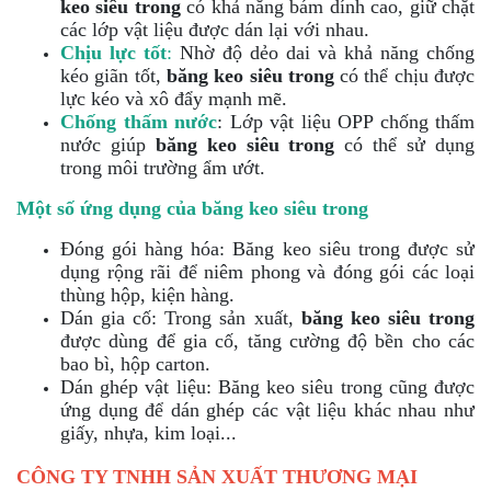
keo siêu trong
có khả năng bám dính cao, giữ chặt
các lớp vật liệu được dán lại với nhau.
Chịu lực tốt
:
Nhờ độ dẻo dai và khả năng chống
kéo giãn tốt,
băng keo siêu trong
có thể chịu được
lực kéo và xô đẩy mạnh mẽ.
Chống thấm nước
: Lớp vật liệu OPP chống thấm
nước giúp
băng keo siêu trong
có thể sử dụng
trong môi trường ẩm ướt.
Một số ứng dụng của băng keo siêu trong
Đóng gói hàng hóa: Băng keo siêu trong được sử
dụng rộng rãi để niêm phong và đóng gói các loại
thùng hộp, kiện hàng.
Dán gia cố: Trong sản xuất,
băng keo siêu trong
được dùng để gia cố, tăng cường độ bền cho các
bao bì, hộp carton.
Dán ghép vật liệu: Băng keo siêu trong cũng được
ứng dụng để dán ghép các vật liệu khác nhau như
giấy, nhựa, kim loại...
CÔNG TY TNHH SẢN XUẤT THƯƠNG MẠI