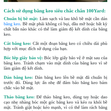
Cách sử dụng băng keo siêu chắc chắn 100Yard:
Chuẩn bị bề mặt:
Làm sạch và lau khô bề mặt cần dán
băng keo
. Bề mặt phải không có bụi, dầu mỡ hoặc bất kỳ
chất bẩn nào khác có thể làm giảm độ kết dính của băng
keo.
Cắt băng keo:
Cắt một đoạn băng keo có chiều dài phù
hợp với mục đích sử dụng của bạn.
Bóc lớp giấy bảo vệ:
Bóc lớp giấy bảo vệ ở mặt sau của
băng keo. Tránh chạm vào mặt dính của băng keo vì sẽ
làm giảm độ kết dính.
Dán băng keo:
Dán băng keo lên bề mặt đã chuẩn bị
trước đó. Dùng lực ấn nhẹ để đảm bảo băng keo bám
chắc vào bề mặt.
Tháo băng keo:
Để tháo băng keo, dùng tay hoặc dao
cạo nhẹ nhàng bóc một góc băng keo và kéo ra khỏi bề
mặt. Tránh giật hoặc kéo mạnh, vì có thể làm rách băng