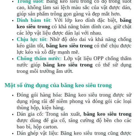
Trong suốt
:
Băng keo siêu trong có độ trong suốt
cao, không làm sai lệch màu sắc của vật được dán,
giúp sản phẩm trông gọn gàng và đẹp mắt hơn.
Dính bám tốt
:
Với lớp keo dính đặc biệt,
băng
keo siêu trong
có khả năng bám dính cao, giữ chặt
các lớp vật liệu được dán lại với nhau.
Chịu lực tốt
:
Nhờ độ dẻo dai và khả năng chống
kéo giãn tốt,
băng keo siêu trong
có thể chịu được
lực kéo và xô đẩy mạnh mẽ.
Chống thấm nước
:
Lớp vật liệu OPP chống thấm
nước giúp
băng keo siêu trong
có thể sử dụng
trong môi trường ẩm ướt.
Một số ứng dụng của băng keo siêu trong
Đóng gói hàng hóa: Băng keo siêu trong được sử
dụng rộng rãi để niêm phong và đóng gói các loại
thùng hộp, kiện hàng.
Dán gia cố: Trong sản xuất,
băng keo siêu trong
được dùng để gia cố, tăng cường độ bền cho các
bao bì, hộp carton.
Dán ghép vật liệu: Băng keo siêu trong cũng được