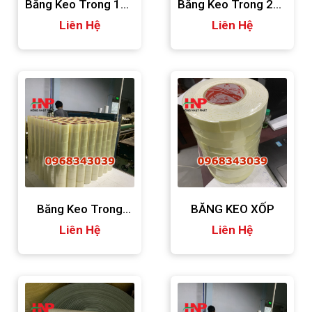
Băng Keo Trong 100
Băng Keo Trong 200
Liên Hệ
Yard
Liên Hệ
Yard
Băng Keo Trong
BĂNG KEO XỐP
Bình Dương
Liên Hệ
Liên Hệ