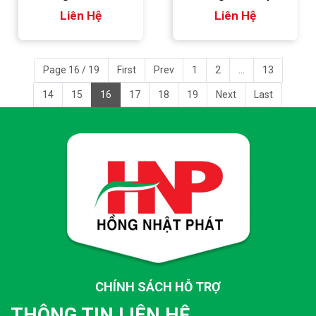
Trong Giá Rẻ
Liên Hệ
Liên Hệ
Page 16 / 19
First
Prev
1
2
...
13
14
15
16
17
18
19
Next
Last
CHÍNH SÁCH HỖ TRỢ
THÔNG TIN LIÊN HỆ