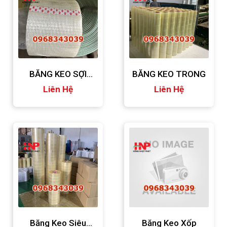
BĂNG KEO SỢI
BĂNG KEO TRONG
THUỶ TINH
Liên Hệ
Liên Hệ
Băng Keo Siêu
Băng Keo Xốp