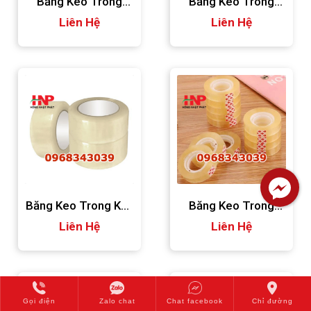
Băng Keo Trong
Băng Keo Trong
Cuộn Lớn
Liên Hệ
Cuộn Nhỏ
Liên Hệ
Băng Keo Trong Khổ
Băng Keo Trong
Liên Hệ
Lớn
Liên Hệ
Nhỏ
Gọi điện
Zalo chat
Chat facebook
Chỉ đường