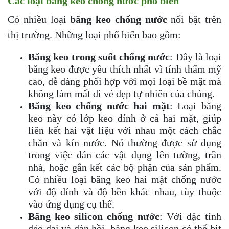
Các loại băng keo chống nước phổ biến
Có nhiều loại
băng keo chống nước
nổi bật trên
thị trường. Những loại phổ biến bao gồm:
Băng keo trong suốt chống nước
: Đây là loại
băng keo được yêu thích nhất vì tính thẩm mỹ
cao, dễ dàng phối hợp với mọi loại bề mặt mà
không làm mất đi vẻ đẹp tự nhiên của chúng.
Băng keo chống nước hai mặt
: Loại băng
keo này có lớp keo dính ở cả hai mặt, giúp
liên kết hai vật liệu với nhau một cách chắc
chắn và kín nước. Nó thường được sử dụng
trong việc dán các vật dụng lên tường, trần
nhà, hoặc gắn kết các bộ phận của sản phẩm.
Có nhiều loại băng keo hai mặt chống nước
với độ dính và độ bền khác nhau, tùy thuộc
vào ứng dụng cụ thể.
Băng keo silicon chống nước
: Với đặc tính
dẻo dai và đàn hồi, băng keo silicon có thể bịt