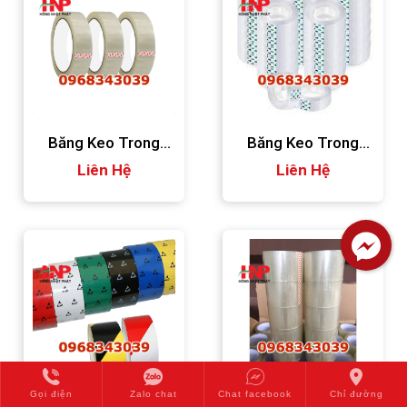
Băng Keo Trong
Băng Keo Trong
Liên Hệ
2cm
Liên Hệ
1cm
Gọi điện
Zalo chat
Chat facebook
Chỉ đường