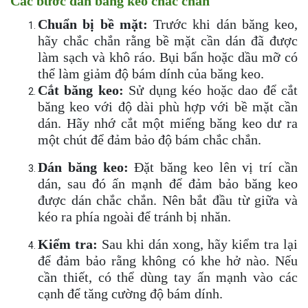
Các bước dán băng keo chắc chắn
Chuẩn bị bề mặt:
Trước khi dán băng keo,
hãy chắc chắn rằng bề mặt cần dán đã được
làm sạch và khô ráo. Bụi bẩn hoặc dầu mỡ có
thể làm giảm độ bám dính của băng keo.
Cắt băng keo:
Sử dụng kéo hoặc dao để cắt
băng keo với độ dài phù hợp với bề mặt cần
dán. Hãy nhớ cắt một miếng băng keo dư ra
một chút để đảm bảo độ bám chắc chắn.
Dán băng keo:
Đặt băng keo lên vị trí cần
dán, sau đó ấn mạnh để đảm bảo băng keo
được dán chắc chắn. Nên bắt đầu từ giữa và
kéo ra phía ngoài để tránh bị nhăn.
Kiểm tra:
Sau khi dán xong, hãy kiểm tra lại
để đảm bảo rằng không có khe hở nào. Nếu
cần thiết, có thể dùng tay ấn mạnh vào các
cạnh để tăng cường độ bám dính.