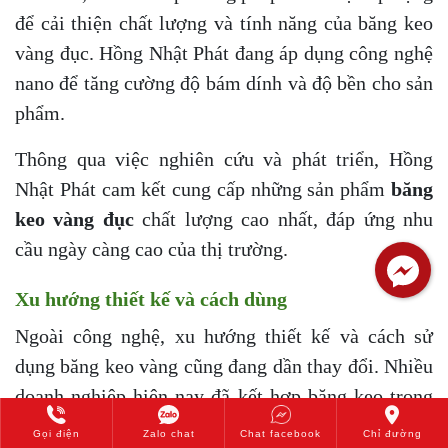
để cải thiện chất lượng và tính năng của băng keo
vàng đục. Hồng Nhật Phát đang áp dụng công nghệ
nano để tăng cường độ bám dính và độ bền cho sản
phẩm.
Thông qua việc nghiên cứu và phát triển, Hồng
Nhật Phát cam kết cung cấp những sản phẩm
băng
keo vàng đục
chất lượng cao nhất, đáp ứng nhu
cầu ngày càng cao của thị trường.
Xu hướng thiết kế và cách dùng
Ngoài công nghệ, xu hướng thiết kế và cách sử
dụng băng keo vàng cũng đang dần thay đổi. Nhiều
doanh nghiệp hiện nay đã kết hợp băng keo trong
chiến dịch quảng cáo của mình, bằng cách in logo
Gọi điện
Zalo chat
Chat facebook
Chỉ đường