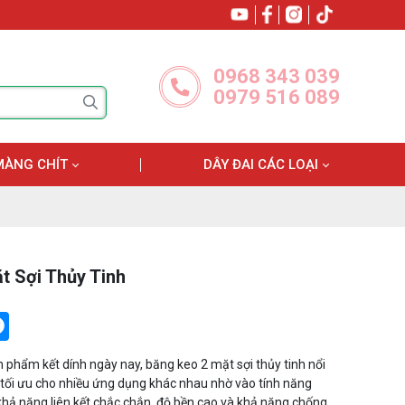
0968 343 039
0979 516 089
MÀNG CHÍT
DÂY ĐAI CÁC LOẠI
t Sợi Thủy Tinh
tter
Messenger
n phẩm kết dính ngày nay, băng keo 2 mặt sợi thủy tinh nổi
 tối ưu cho nhiều ứng dụng khác nhau nhờ vào tính năng
 khả năng liên kết chắc chắn, độ bền cao và khả năng chống