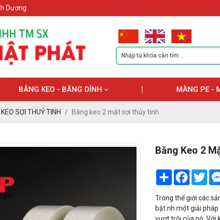
ình Dương
BĂNG KEO - BĂNG DÍNH
MÀNG PE - 
KEO SỢI THUỶ TINH
Băng keo 2 mặt sợi thủy tinh
Băng Keo 2 Mặ
Share
Facebook
Twi
Trong thế giới các sả
bật nh một giải pháp
vượt trội của nó. Với