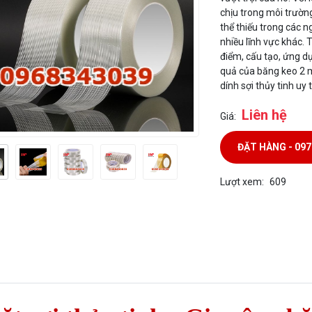
chịu trong môi trường
thể thiếu trong các n
nhiều lĩnh vực khác. 
điểm, cấu tạo, ứng d
quả của băng keo 2 m
dính sợi thủy tinh uy 
Liên hệ
Giá:
ĐẶT HÀNG - 09
Lượt xem:
609