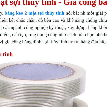
t sợi thủy tinh - Gia công bă
ay,
băng keo 2 mặt sợi thủy tinh
nổi bật nh một giải 
 liên kết chắc chắn, độ bền cao và khả năng chống chịu
ng các ngành công nghiệp kỹ thuật, xây dựng, hàng khôn
 điểm, cấu tạo, ứng dụng cũng như cách lựa chọn phù h
 gia công băng dính sợi thủy tinh uy tín hàng đầu hiện
y tinh