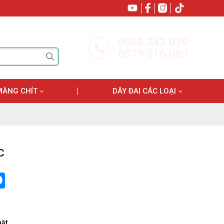
0968 343 039
0979 516 089
MÀNG CHÍT
DÂY ĐAI CÁC LOẠI
C
tter
Messenger
mặt