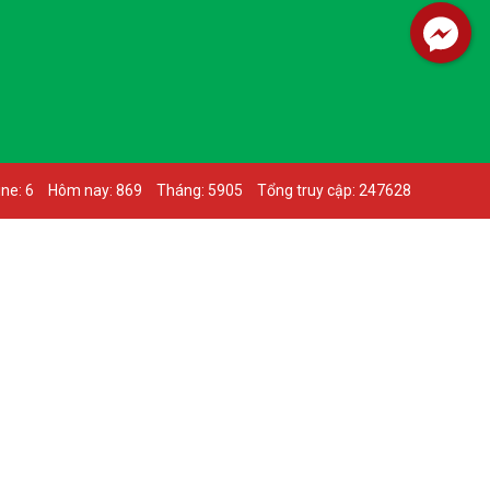
ne: 6
Hôm nay: 869
Tháng: 5905
Tổng truy cập: 247628