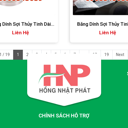
 Dính Sợi Thủy Tinh Dài
Băng Dính Sợi Thủy Tin
Liên Hệ
55m
Liên Hệ
45m
1 / 19
1
2
3
4
5
6
7
...
18
19
Next
CHÍNH SÁCH HỖ TRỢ