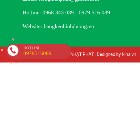
Hotline: 0968 343 039 - 0979 516 089
Website: bangkeobinhduong.vn
HOTLINE
0979516089
Copyright © 2023 HỒNG NHẬT PHÁT . Designed by Nina.vn