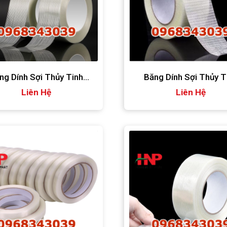
ng Dính Sợi Thủy Tinh
Băng Dính Sợi Thủy T
150micron
Liên Hệ
120micron
Liên Hệ