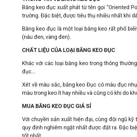
THÔNG BÁO LỊCH
chuộng trong ngành
Nhật Phát, thông báo
chuyên cung cấp các
Băng keo đục xuất phát từ tên gọi “Oriented Po
NGHỈ TẾT 2024
Nhân dịp Tết Nguyên
công nghiệp và đời
lịch nghỉ lễ và sắp xếp
sản phẩm chất lượng
Đán Giáp Thìn 2024,
sống hàng ngày. Tại
trường. Đặc biệt, được tiêu thụ nhiều nhất khi
lại hoạt động sản
cao như Băng Keo,
Công ty TNHH Sản
Bình Dương, Hồng
xuất.
Màng PE, và Dây Đai,
Xuất và Thương Mại
Nhật Phát không chỉ
Băng keo đục là một loại băng keo rất phổ bi
giúp đảm bảo an
Hồng Nhật Phát xin
là thương hiệu uy tín
toàn và chất lượng
(nâu đen, vàng đen).
trân trọng thông báo
mà còn là biểu tượng
trong quá trình vận
lịch nghỉ Tết như sau:
cho chất lượng và sự
chuyển và bảo quản.
CHẤT LIỆU CỦA LOẠI BĂNG KEO ĐỤC
Thời gian nghỉ: Từ
sáng tạo trong lĩnh
ngày 05.02.2024
vực sản xuất băng
Khác với các loại băng keo trong thông thường
(nhằm ngày 26 Tết)
keo.
đục…
đến hết ngày
18.02.2024 (nhằm
Xét về màu sắc, băng keo Đục có màu đục nhựa
ngày mùng 9 Tết).
Thời gian khai trương
màu trong keo ít hay nhiều và cũng có khi do kh
làm việc lại: Vào ngày
19.02.2024 (nhằm
MUA BĂNG KEO ĐỤC GIÁ SỈ
ngày mùng 10 Tết).
Với chuyền sản xuất hiện đại, cùng đội ngũ kỹ
quy định nghiêm ngặt nhất được đặt ra. Đặc bi
tốt nhất.