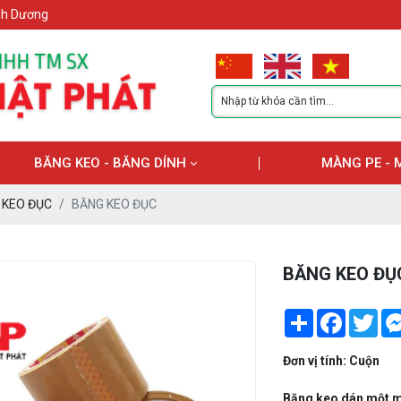
ình Dương
BĂNG KEO - BĂNG DÍNH
MÀNG PE - 
 KEO ĐỤC
BĂNG KEO ĐỤC
BĂNG KEO ĐỤ
Share
Facebook
Twi
Đơn vị tính: Cuộn
Băng keo dán một 