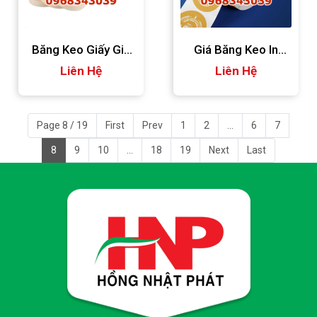
Băng Keo Giấy Giá
Giá Băng Keo In
Liên Hệ
Tốt
Liên Hệ
Logo
Page 8 / 19
First
Prev
1
2
...
6
7
8
9
10
...
18
19
Next
Last