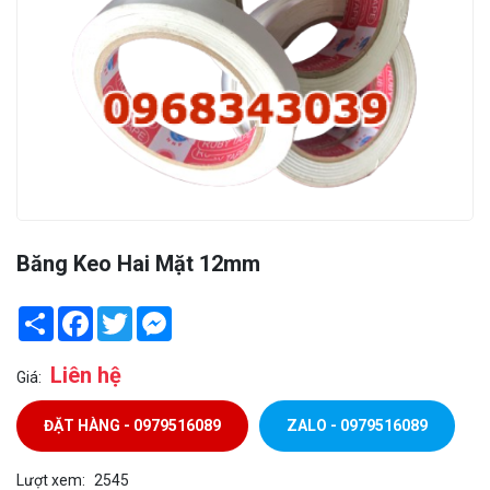
Băng Keo Hai Mặt 12mm
Share
Facebook
Twitter
Messenger
Liên hệ
Giá:
ĐẶT HÀNG - 0979516089
ZALO - 0979516089
Lượt xem:
2545