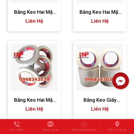
Băng Keo Hai Mặt
Băng Keo Hai Mặt
Liên Hệ
48mm
Liên Hệ
24mm
Băng Keo Hai Mặt
Băng Keo Giấy
Liên Hệ
12mm
Liên Hệ
48mm
Gọi điện
Zalo chat
Chat facebook
Chỉ đường