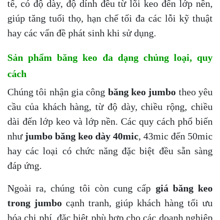
tế, có độ dày, độ dính đều từ lõi keo đến lớp nền,
giúp tăng tuổi thọ, hạn chế tối đa các lỗi kỹ thuật
hay các vấn đề phát sinh khi sử dụng.
Sản phẩm băng keo đa dạng chủng loại, quy
cách
Chúng tôi nhận gia công
băng keo jumbo
theo yêu
cầu của khách hàng, từ độ dày, chiều rộng, chiều
dài đến lớp keo và lớp nền. Các quy cách phổ biến
như
jumbo băng keo dày 40mic
, 43mic đến 50mic
hay các loại có chức năng đặc biệt đều sẵn sàng
đáp ứng.
Ngoài ra, chúng tôi còn cung cấp
giá băng keo
trong jumbo
cạnh tranh, giúp khách hàng tối ưu
hóa chi phí, đặc biệt phù hợp cho các doanh nghiệp