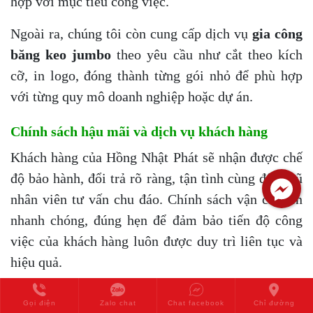
hợp với mục tiêu công việc.
Ngoài ra, chúng tôi còn cung cấp dịch vụ
gia công
băng keo jumbo
theo yêu cầu như cắt theo kích
cỡ, in logo, đóng thành từng gói nhỏ để phù hợp
với từng quy mô doanh nghiệp hoặc dự án.
Chính sách hậu mãi và dịch vụ khách hàng
Khách hàng của Hồng Nhật Phát sẽ nhận được chế
độ bảo hành, đổi trả rõ ràng, tận tình cùng đội ngũ
nhân viên tư vấn chu đáo. Chính sách vận chuyển
nhanh chóng, đúng hẹn để đảm bảo tiến độ công
việc của khách hàng luôn được duy trì liên tục và
hiệu quả.
Kết Luận
Gọi điện
Zalo chat
Chat facebook
Chỉ đường