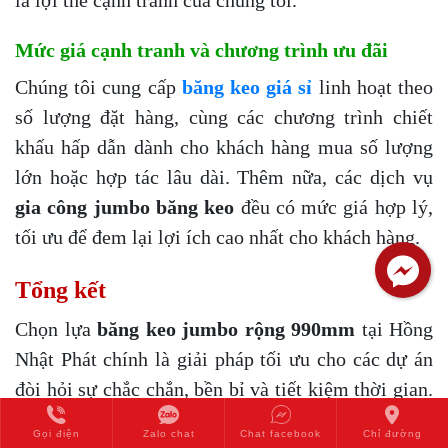
Mức giá cạnh tranh và chương trình ưu đãi
Chúng tôi cung cấp
băng keo giá sỉ
linh hoạt theo
số lượng đặt hàng, cùng các chương trình chiết
khấu hấp dẫn dành cho khách hàng mua số lượng
lớn hoặc hợp tác lâu dài. Thêm nữa, các dịch vụ
gia công jumbo băng keo
đều có mức giá hợp lý,
tối ưu để đem lại lợi ích cao nhất cho khách hàng.
Tổng kết
Chọn lựa
băng keo jumbo rộng 990mm
tại Hồng
Nhật Phát chính là giải pháp tối ưu cho các dự án
đòi hỏi sự chắc chắn, bền bỉ và tiết kiệm thời gian.
Việc hiểu rõ đặc điểm, ứng dụng, hướng dẫn sử
Gọi điện
Zalo chat
Chat facebook
Chỉ đường