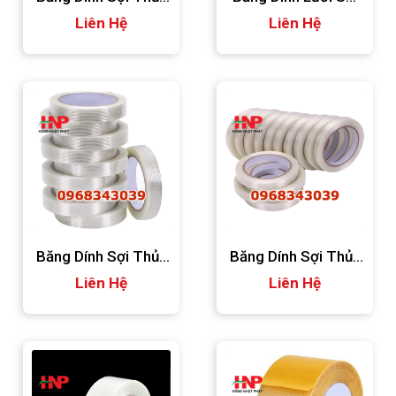
Tinh 120micron
Liên Hệ
Thủy Tinh
Liên Hệ
Băng Dính Sợi Thủy
Băng Dính Sợi Thủy
Tinh 2.4f
Liên Hệ
Tinh Dài 55m
Liên Hệ