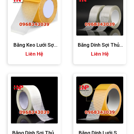
Băng Keo Lưới Sợi
Băng Dính Sợi Thủy
Thủy Tinh
Liên Hệ
Tinh 150micron
Liên Hệ
Băng Dính Sợi Thủy
Băng Dính Lưới Sợi