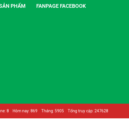
SẢN PHẨM
FANPAGE FACEBOOK
ne: 8
Hôm nay: 869
Tháng: 5905
Tổng truy cập: 247628