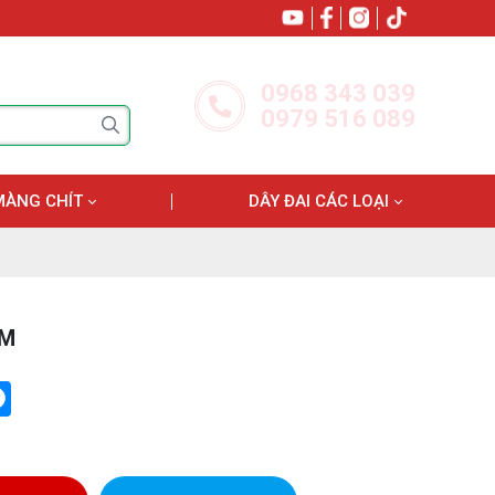
0968 343 039
0979 516 089
MÀNG CHÍT
DÂY ĐAI CÁC LOẠI
CM
tter
Messenger