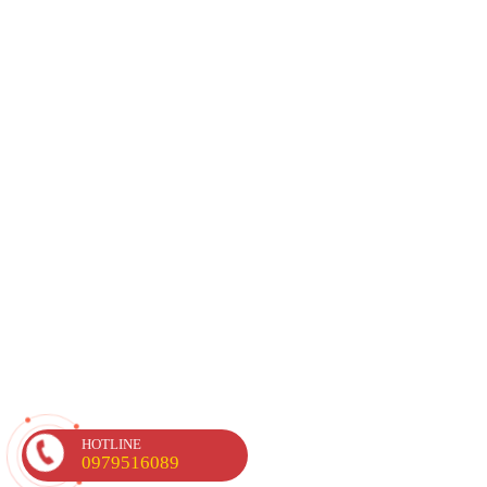
HOTLINE
0979516089