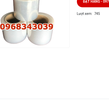
ĐẶT HÀNG - 09
Lượt xem:
745