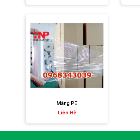
ngày mùng 10 Tết).
Màng PE
Liên Hệ