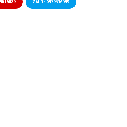
79516089
ZALO - 0979516089