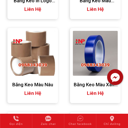
Băng Keo In Logo
Băng Keo Màu
Liên Hệ
Giá Rẻ
Trắng Sữa
Liên Hệ
Băng Keo Màu Nâu
Băng Keo Màu Xanh
Liên Hệ
Liên Hệ
Dương
Gọi điện
Zalo chat
Chat facebook
Chỉ đường