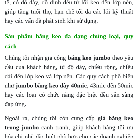
tế, có độ dày, độ dính đều từ lõi keo đến lớp nền,
giúp tăng tuổi thọ, hạn chế tối đa các lỗi kỹ thuật
hay các vấn đề phát sinh khi sử dụng.
Sản phẩm băng keo đa dạng chủng loại, quy
cách
Chúng tôi nhận gia công
băng keo jumbo
theo yêu
cầu của khách hàng, từ độ dày, chiều rộng, chiều
dài đến lớp keo và lớp nền. Các quy cách phổ biến
như
jumbo băng keo dày 40mic
, 43mic đến 50mic
hay các loại có chức năng đặc biệt đều sẵn sàng
đáp ứng.
Ngoài ra, chúng tôi còn cung cấp
giá băng keo
trong jumbo
cạnh tranh, giúp khách hàng tối ưu
hóa chi phí, đặc biệt phù hợp cho các doanh nghiệp