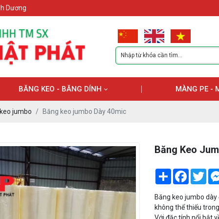
ình Dương
BĂNG KEO - BĂNG DÍNH
MÀNG PE - 
keo jumbo
Băng keo jumbo Dày 40mic
Băng Keo Jum
Share
Facebook
Twi
Băng keo jumbo dày 
không thể thiếu trong
Với đặc tính nổi bật