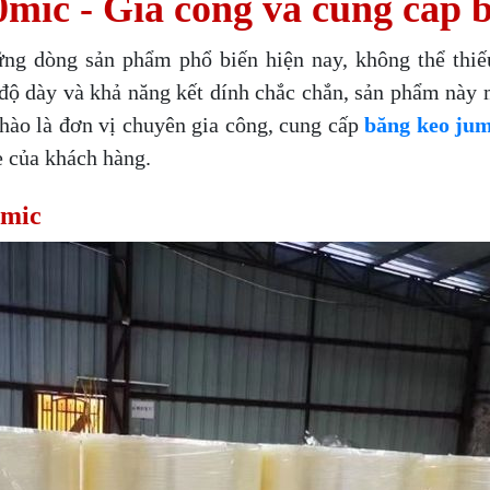
ic - Gia công và cung cấp bă
ng dòng sản phẩm phổ biến hiện nay, không thể thiếu
ề độ dày và khả năng kết dính chắc chắn, sản phẩm này
 hào là đơn vị chuyên gia công, cung cấp
băng keo ju
e của khách hàng.
0mic