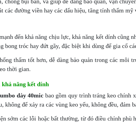
, chống bụi bẩn, và giúp dễ dàng bảo quản, vận chuyển
át các đường viền hay các dấu hiệu, tăng tính thẩm mỹ v
 mạnh đến khả năng chịu lực, khả năng kết dính cũng n
g bong tróc hay đứt gãy, đặc biệt khi dùng để gia cố c
ống thấm tốt hơn, dễ dàng bảo quản trong các môi trư
o thời gian.
 khả năng kết dính
jumbo dày 40mic
bao gồm quy trình tráng keo chính x
, không để xảy ra các vùng keo yếu, không đều, đảm b
ện sớm các lỗi hoặc bất thường, từ đó điều chỉnh phù 