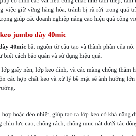
iúp cố định các vật liệu cứng chắc như tấm thép, tấm 
ong việc giữ vững hàng hóa, tránh bị rã rời trong quá 
 trọng giúp các doanh nghiệp nâng cao hiệu quả công vi
 keo jumbo dày 40mic
dày 40mic
bắt nguồn từ cấu tạo và thành phần của nó.
 biết cách bảo quản và sử dụng hiệu quả.
lớp giấy nền, lớp keo dính, và các màng chống thấm ho
ộn các hợp chất keo và xử lý bề mặt sẽ ảnh hưởng lớn
rường.
 hợp hoặc dẻo nhiệt, giúp tạo ra lớp keo có khả năng 
g chịu lực cao, chống rách, chống mục nát dưới tác động