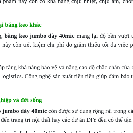
 phẩm này còn có khả năng chịu nhiệt, chịu ẩm, chốn
ại băng keo khác
g,
băng keo jumbo dày 40mic
mang lại độ bền vượt tr
 này còn tiết kiệm chi phí do giảm thiểu tối đa việc 
úp tăng khả năng bảo vệ và nâng cao độ chắc chắn của 
 logistics. Công nghệ sản xuất tiên tiến giúp đảm bảo
hiệp và đời sống
o jumbo dày 40mic
còn được sử dụng rộng rãi trong c
đến trang trí nội thất hay các dự án DIY đều có thể tận