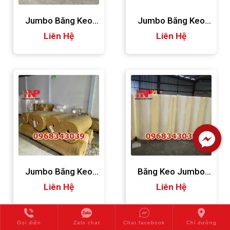
Jumbo Băng Keo
Jumbo Băng Keo
Liên Hệ
Đục
Liên Hệ
Trong
Jumbo Băng Keo
Băng Keo Jumbo
Liên Hệ
Opp
Dài 6000m
Liên Hệ
Gọi điện
Zalo chat
Chat facebook
Chỉ đường