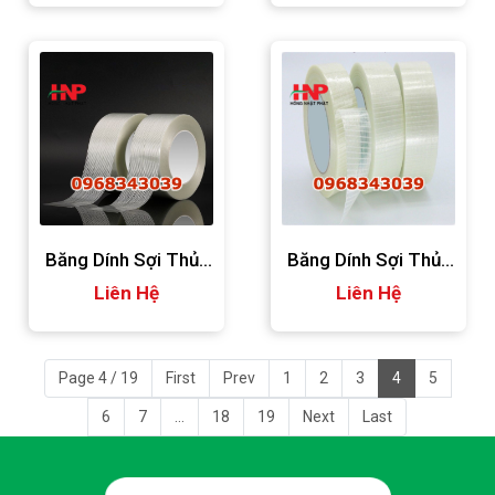
Băng Dính Sợi Thủy
Băng Dính Sợi Thủy
Tinh 1 Sọc
Liên Hệ
Tinh 1 Mặt
Liên Hệ
Page 4 / 19
First
Prev
1
2
3
4
5
6
7
...
18
19
Next
Last