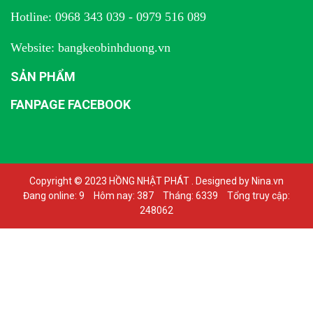
Hotline: 0968 343 039 - 0979 516 089
Website: bangkeobinhduong.vn
SẢN PHẨM
FANPAGE FACEBOOK
Copyright © 2023 HỒNG NHẬT PHÁT . Designed by Nina.vn
Đang online: 9
Hôm nay: 387
Tháng: 6339
Tổng truy cập:
248062