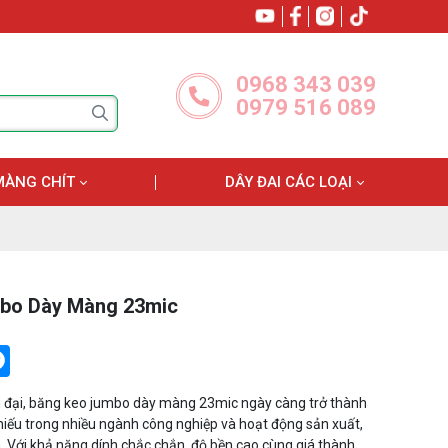
0968 343 039
0979 516 089
MÀNG CHÍT
DÂY ĐAI CÁC LOẠI
bo Dày Màng 23mic
tter
Messenger
n đại, băng keo jumbo dày màng 23mic ngày càng trở thành
hiếu trong nhiều ngành công nghiệp và hoạt động sản xuất,
 Với khả năng dính chắc chắn, độ bền cao cùng giá thành