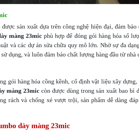
mic
c
được sản xuất dựa trên công nghệ hiện đại, đảm bảo 
dày màng 23mic
phù hợp để đóng gói hàng hóa số lượ
uật và các dự án sửa chữa quy mô lớn. Nhờ sự đa dạng
h sử dụng, và luôn đảm bảo chất lượng hàng đầu từ nhà 
o
 gói hàng hóa cồng kềnh, cố định vật liệu xây dựng, t
ày màng 23mic
còn được dùng trong sản xuất bao bì đ
hống rách và chống xé vượt trội, sản phẩm dễ dàng đá
 jumbo dày màng 23mic