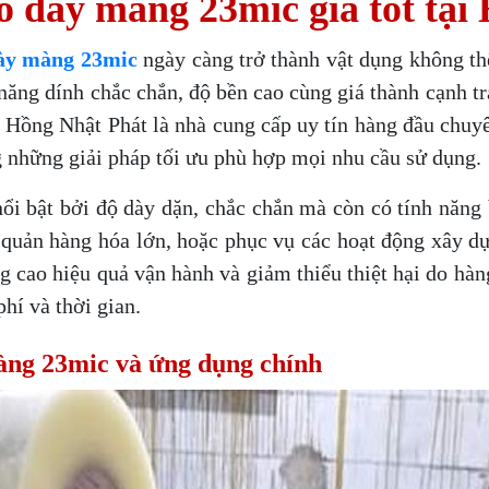
 dày màng 23mic giá tốt tại
ày màng 23mic
ngày càng trở thành vật dụng không th
năng dính chắc chắn, độ bền cao cùng giá thành cạnh tr
g. Hồng Nhật Phát là nhà cung cấp uy tín hàng đầu ch
 những giải pháp tối ưu phù hợp mọi nhu cầu sử dụng.
 bật bởi độ dày dặn, chắc chắn mà còn có tính năng b
 quản hàng hóa lớn, hoặc phục vụ các hoạt động xây dự
 cao hiệu quả vận hành và giảm thiểu thiệt hại do hàn
hí và thời gian.
àng 23mic và ứng dụng chính