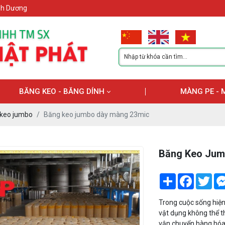
ình Dương
BĂNG KEO - BĂNG DÍNH
MÀNG PE - 
keo jumbo
Băng keo jumbo dày màng 23mic
Băng Keo Jum
Share
Facebook
Twi
Trong cuộc sống hiệ
vật dụng không thể t
vận chuyển hàng hóa.