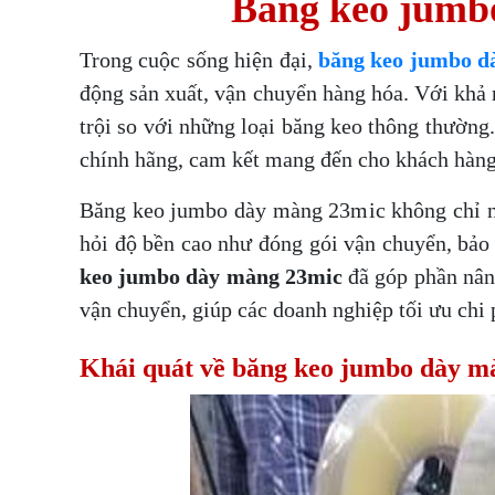
Băng keo jumbo
một trong những sản
để các doanh nghiệp,
Hồng Nhật Phát là địa
phẩm rất được ưa
trong đó có Hồng
chỉ đáng tin cậy,
THÔNG BÁO LỊCH
chuộng trong ngành
Nhật Phát, thông báo
chuyên cung cấp các
Trong cuộc sống hiện đại,
băng keo jumbo d
NGHỈ TẾT 2024
Nhân dịp Tết Nguyên
công nghiệp và đời
lịch nghỉ lễ và sắp xếp
sản phẩm chất lượng
động sản xuất, vận chuyển hàng hóa. Với khả 
Đán Giáp Thìn 2024,
sống hàng ngày. Tại
lại hoạt động sản
cao như Băng Keo,
Công ty TNHH Sản
Bình Dương, Hồng
xuất.
trội so với những loại băng keo thông thườn
Màng PE, và Dây Đai,
Xuất và Thương Mại
Nhật Phát không chỉ
giúp đảm bảo an
chính hãng, cam kết mang đến cho khách hàng
Hồng Nhật Phát xin
là thương hiệu uy tín
toàn và chất lượng
trân trọng thông báo
mà còn là biểu tượng
trong quá trình vận
lịch nghỉ Tết như sau:
Băng keo jumbo dày màng 23mic không chỉ nổi
cho chất lượng và sự
chuyển và bảo quản.
Thời gian nghỉ: Từ
sáng tạo trong lĩnh
hỏi độ bền cao như đóng gói vận chuyển, bảo
ngày 05.02.2024
vực sản xuất băng
keo jumbo dày màng 23mic
đã góp phần nâng
(nhằm ngày 26 Tết)
keo.
đến hết ngày
vận chuyển, giúp các doanh nghiệp tối ưu chi p
18.02.2024 (nhằm
ngày mùng 9 Tết).
Khái quát về băng keo jumbo dày m
Thời gian khai trương
làm việc lại: Vào ngày
19.02.2024 (nhằm
ngày mùng 10 Tết).