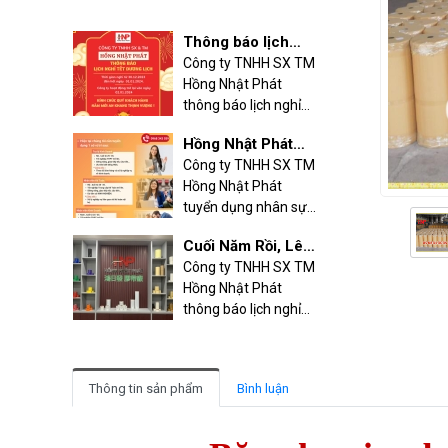
trân trọng thông báo
mà còn là biểu tượng
trong quá trình vận
Hồng Nhật Phát
lịch
lịch nghỉ Tết như sau:
cho chất lượng và sự
chuyển và bảo quản.
thông báo lịch nghỉ
Thời gian nghỉ: Từ
sáng tạo trong lĩnh
Tết Dương lịch!
ngày 05.02.2024
vực sản xuất băng
Hồng Nhật Phát
(nhằm ngày 26 Tết)
keo.
tuyển dụng nhân
Công ty TNHH SX TM
đến hết ngày
Hồng Nhật Phát
sự
18.02.2024 (nhằm
tuyển dụng nhân sự
ngày mùng 9 Tết).
làm việc tại Tương
Thời gian khai trương
Cuối Năm Rồi, Lên
Bình Hiệp, Thủ Dầu
làm việc lại: Vào ngày
Đơn Ngay với Công
Công ty TNHH SX TM
Một, Bình Dương
19.02.2024 (nhằm
Hồng Nhật Phát
Ty Hồng Nhật Phát
ngày mùng 10 Tết).
thông báo lịch nghỉ
- Đối Tác Tin Cậy
Tết Dương lịch!Cuối
về Băng Keo, Màng
Lịch Nghỉ Lễ 30/4-
năm là thời điểm
PE, và Dây Đai
1/5
Nghỉ lễ 30/4-1/5 là
quan trọng để chuẩn
dịp để mọi người có
bị cho kế hoạch mới
thể thư giãn, vui chơi,
và đặt đơn hàng
gắn kết gia đình sau
những vật liệu cần
Băng keo Bình
những ngày làm việc
Thông tin sản phẩm
Bình luận
thiết để bảo vệ và
Dương
Băng keo Bình Dương
chăm chỉ. Đây cũng là
đóng gói sản phẩm
Hồng Nhật Phát là
thời điểm quan trọng
của bạn. Công ty