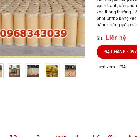
cạnh tranh, sản phẩm 
keo thông thường. Hồ
phối jumbo băng keo
hàng những giải pháp
Liên hệ
Giá:
ĐẶT HÀNG - 09
Lượt xem:
794