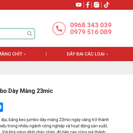
0968 343 039
0979 516 089
MÀNG CHÍT
DÂY ĐAI CÁC LOẠI
bo Dày Màng 23mic
tter
Messenger
n đại, băng keo jumbo dày màng 23mic ngày càng trở thành
hiếu trong nhiều ngành công nghiệp và hoạt động sản xuất,
 Với khả năng dính chắc chắn, độ bền cao cùng giá thành