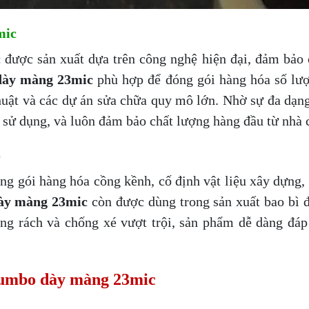
mic
c
được sản xuất dựa trên công nghệ hiện đại, đảm bảo 
dày màng 23mic
phù hợp để đóng gói hàng hóa số lượ
uật và các dự án sửa chữa quy mô lớn. Nhờ sự đa dạng
h sử dụng, và luôn đảm bảo chất lượng hàng đầu từ nhà 
o
 gói hàng hóa cồng kềnh, cố định vật liệu xây dựng, t
ày màng 23mic
còn được dùng trong sản xuất bao bì đ
hống rách và chống xé vượt trội, sản phẩm dễ dàng đá
 jumbo dày màng 23mic